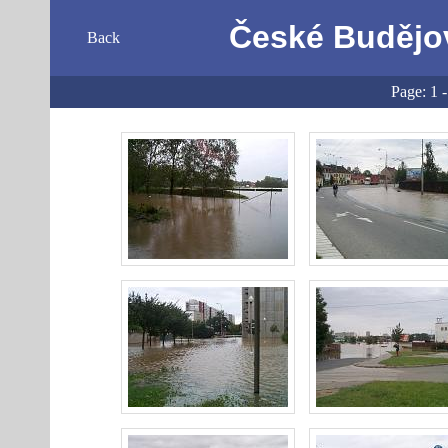
České Budějov
Back
Page:
1